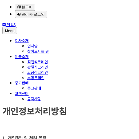
한국어
관리자 로그인
PLUS
Menu
회사소개
인사말
찾아오시는 길
제품소개
직진식크레인
관절식크레인
고정식크레인
소형크레인
중고판매
중고판매
고객센터
공지사항
개인정보처리방침
1. 개인정보의 처리 목적