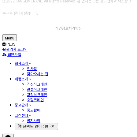
ⓒ2022 KANGLIMCRANE. All Rights Reserved. 본 업체는 모든 광고전화와 팩스광고
수신을 절대사절합니다.
개인정보처리방침
Menu
PLUS
관리자 로그인
회원가입
회사소개
인사말
찾아오시는 길
제품소개
직진식크레인
관절식크레인
고정식크레인
소형크레인
중고판매
중고판매
고객센터
공지사항
선택된 언어 : 한국어